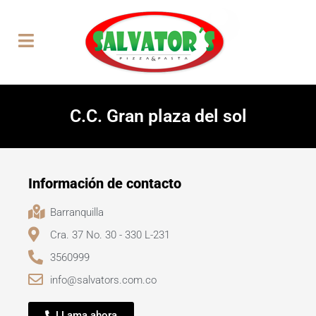
C.C. Gran plaza del sol
Información de contacto
Barranquilla
Cra. 37 No. 30 - 330 L-231
3560999
info@salvators.com.co
LLama ahora