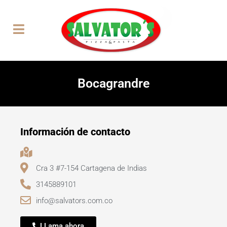
Bocagrandre
Información de contacto
Cra 3 #7-154 Cartagena de Indias
3145889101
info@salvators.com.co
LLama ahora